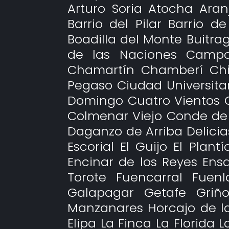
Arturo Soria Atocha Ara
Barrio del Pilar Barrio 
Boadilla del Monte Buitra
de las Naciones Campo 
Chamartín Chamberí Chi
Pegaso Ciudad Universit
Domingo Cuatro Vientos 
Colmenar Viejo Conde de
Daganzo de Arriba Delicias 
Escorial El Guijo El Plant
Encinar de los Reyes Ensa
Torote Fuencarral Fuen
Galapagar Getafe Griñ
Manzanares Horcajo de l
Elipa La Finca La Florida