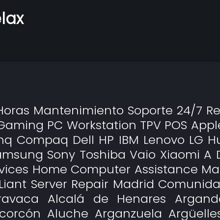
lax
4 Horas Mantenimiento Soporte 24/7 
s Gaming PC Workstation TPV POS App
Benq Compaq Dell HP IBM Lenovo LG H
Samsung Sony Toshiba Vaio Xiaomi A 
rvices Home Computer Assistance Ma
Liant Server Repair Madrid Comunidad
ravaca Alcalá de Henares Argand
orcón Aluche Arganzuela Argüelles