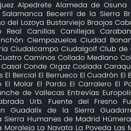
njuez Alpedrete Alameda de Osuna 
de Salamanca Becerril de la Sierra 
go del Lozoya Bustarviejo Braojos Cab
Real Canillas Canillejas Caraban
nchón Ciempozuelos Ciudad Bonan
aria Ciudalcampo Ciudalgolf Club de
Cuatro Caminos Collado Mediano Coll
 Casal Conde Orgaz Coslada Caraquiz
El Bercial El Berrueco El Cuadrón El B
ío El Molar El Pardo El Carralero El
nche de Vallecas Entrevías Europolis
labrada Urb. Fuente del Fresno 
on Guadalix de la Sierra Guadar
a Sierra Humanes de Madrid Húmera 
 La Moraleja La Navata La Poveda Las 