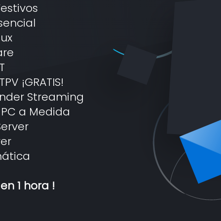
estivos
sencial
nux
are
T
TPV ¡GRATIS!
nder Streaming
 PC a Medida
erver
ver
mática
en 1 hora !