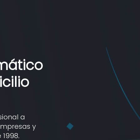
rmático
cilio
sional a
 empresas y
 1998.